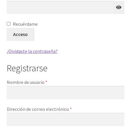
Instrucciones
A
Recuérdame
Mi cuenta
l
Acceso
t
Página de inicio
e
¿Olvidaste la contraseña?
r
Política de privacidad
n
Registrarse
a
t
Tienda
Obligatorio
Nombre de usuario
*
i
v
e
:
Obligatorio
Dirección de correo electrónico
*