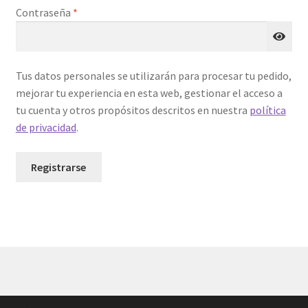
Obligatorio
Contraseña
*
Tus datos personales se utilizarán para procesar tu pedido,
mejorar tu experiencia en esta web, gestionar el acceso a
tu cuenta y otros propósitos descritos en nuestra
política
de privacidad
.
Registrarse
A
l
t
e
r
n
© Partan Juego de Mesa 2022 -
Política de privacidad