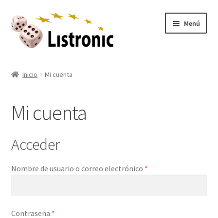
Ir
Ir
Menú
a
al
la
contenido
navegación
Inicio
Inicio
Mi cuenta
#267 (sin título)
Mi cuenta
Carrito
Contactar
Acceder
El quinto jugador
Obligatorio
Nombre de usuario o correo electrónico
*
Fecha de lanzamiento
Obligatorio
Contraseña
*
Finalizar compra