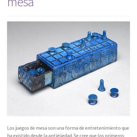
mesa
Instrucciones
Mi cuenta
Página de inicio
Política de privacidad
Tienda
Los juegos de mesa son una forma de entretenimiento que
ha existido desde la antigüedad. Se cree que los primeros