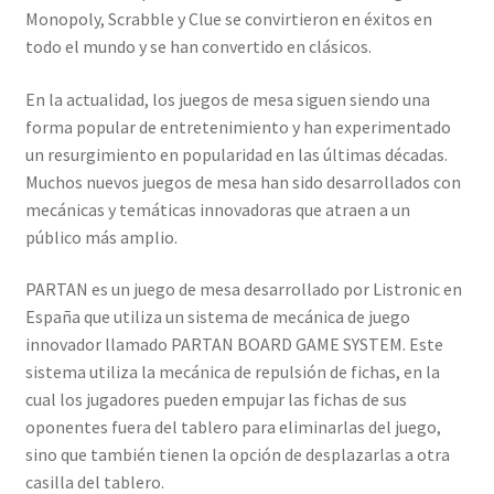
Monopoly, Scrabble y Clue se convirtieron en éxitos en
todo el mundo y se han convertido en clásicos.
En la actualidad, los juegos de mesa siguen siendo una
forma popular de entretenimiento y han experimentado
un resurgimiento en popularidad en las últimas décadas.
Muchos nuevos juegos de mesa han sido desarrollados con
mecánicas y temáticas innovadoras que atraen a un
público más amplio.
PARTAN es un juego de mesa desarrollado por Listronic en
España que utiliza un sistema de mecánica de juego
innovador llamado PARTAN BOARD GAME SYSTEM. Este
sistema utiliza la mecánica de repulsión de fichas, en la
cual los jugadores pueden empujar las fichas de sus
oponentes fuera del tablero para eliminarlas del juego,
sino que también tienen la opción de desplazarlas a otra
casilla del tablero.